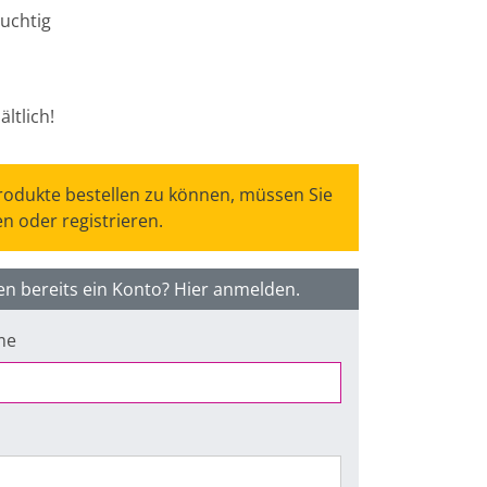
ruchtig
ältlich!
odukte bestellen zu können, müssen Sie
n oder registrieren.
en bereits ein Konto? Hier anmelden.
me