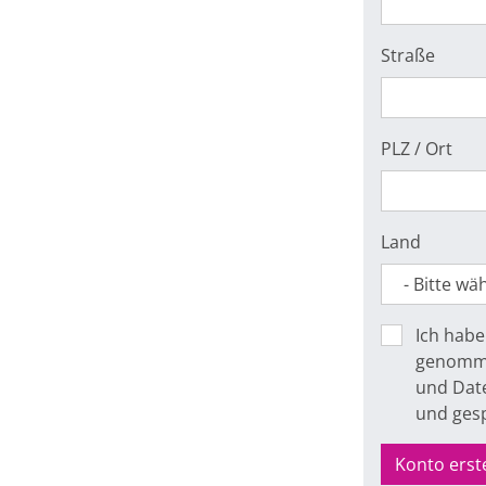
Straße
PLZ / Ort
Land
Ich habe
genomme
und Date
und ges
Konto erst