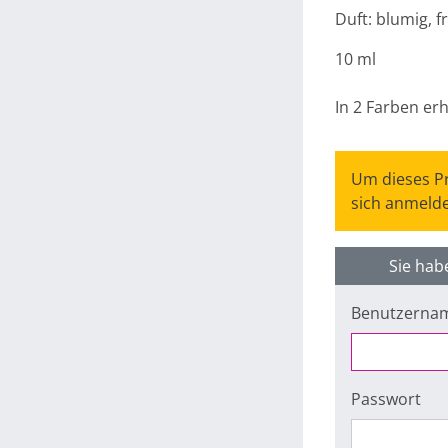
Duft: blumig, f
10 ml
In 2 Farben erh
Um dieses Pr
sich anmelde
Sie hab
Benutzerna
Passwort