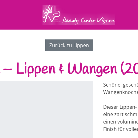
Zurück zu Lippen
 – Lippen & Wangen (20
Schöne, geschü
Wangenknoche
Dieser Lippen-
eine zart schm
einen voluminö
Finish für voll