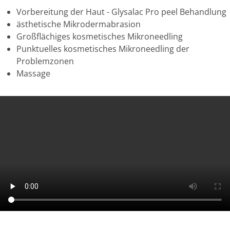
Vorbereitung der Haut - Glysalac Pro peel Behandlung
ästhetische Mikrodermabrasion
Großflächiges kosmetisches Mikroneedling
Punktuelles kosmetisches Mikroneedling der
Problemzonen
Massage