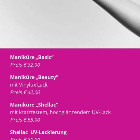
Maniküre „Basic“
Preis € 32,00
Maniküre „Beauty“
mit Vinylux Lack
Preis € 42,00
Maniküre „Shellac“
mit kratzfestem, hochglänzendem UV-Lack
Preis € 55,00
Shellac UV-Lackierung
Preis € 30,00