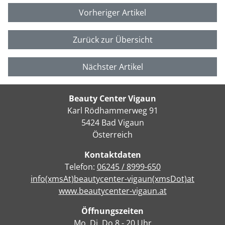
Vorheriger Artikel
Zurück zur Übersicht
Nächster Artikel
Beauty Center Vigaun
Karl Rödhammerweg 91
5424 Bad Vigaun
Österreich
Kontaktdaten
Telefon:
06245 / 8999-650
info(xmsAt)beautycenter-vigaun(xmsDot)at
www.beautycenter-vigaun.at
Öffnungszeiten
Mo, Di, Do 8 - 20 Uhr