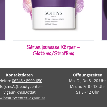
Sérum jeunesse Körper –
Glättung/Straffung
Kontaktdaten
Öffnungszeiten
elefon:
06245 / 8999-650
Mo, Di, Do 8 - 20 Uhr
nfo(xmsAt)beautycenter-
Mi und Fr 8 - 18 Uhr
vigaun(xmsDot)at
Sa 8 - 12 Uhr
.beautycenter-vigaun.at