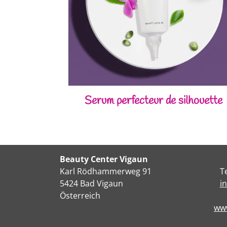
Serum perfecteur de silhouette
Beauty Center Vigaun
Karl Rödhammerweg 91
T
5424 Bad Vigaun
i
Österreich
www