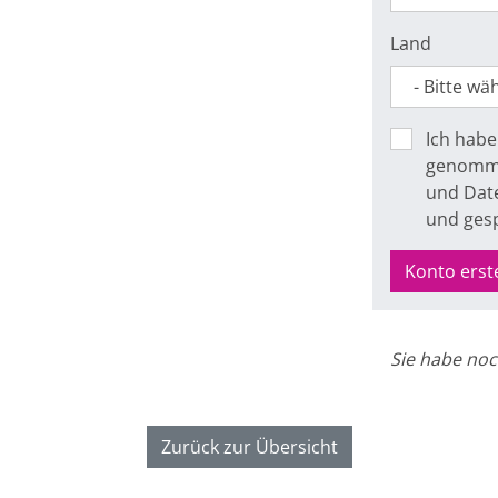
Land
Ich habe
genomme
und Date
und ges
Konto erst
Sie habe noc
Zurück zur Übersicht