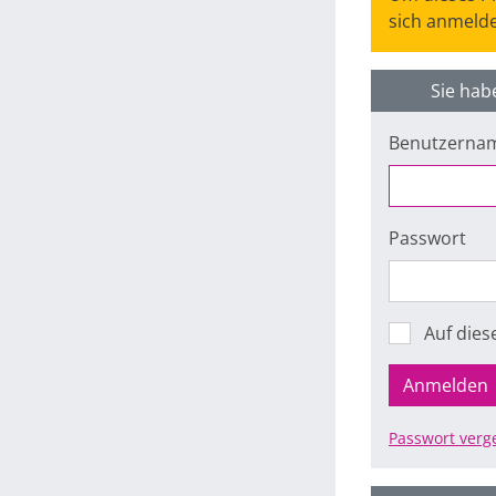
sich anmelde
Sie hab
Benutzerna
Passwort
Auf die
Anmelden
Passwort verg