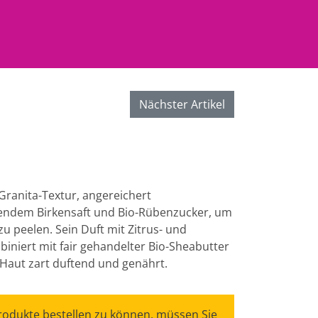
Nächster Artikel
 Granita-Textur, angereichert
erendem Birkensaft und Bio-Rübenzucker, um
zu peelen. Sein Duft mit Zitrus- und
iniert mit fair gehandelter Bio-Sheabutter
e Haut zart duftend und genährt.
odukte bestellen zu können, müssen Sie