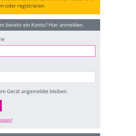
n oder registrieren.
en bereits ein Konto? Hier anmelden.
me
sem Gerät angemeldet bleiben
essen?