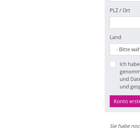
PLZ / Ort
Land
Ich habe
genomme
und Date
und ges
Konto erst
Sie habe noc