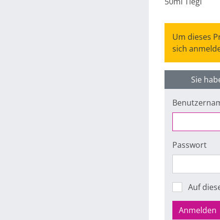
50ml Tiegl
Um dieses Pr
sich anmelde
Sie hab
Benutzerna
Passwort
Auf die
Anmelden