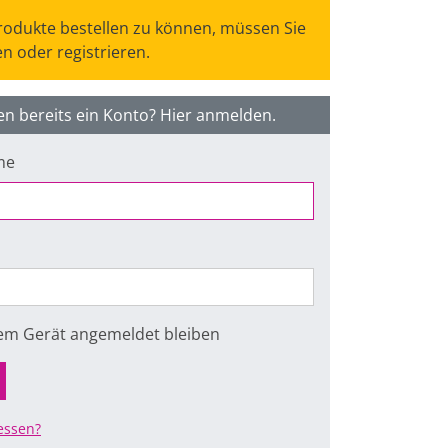
odukte bestellen zu können, müssen Sie
n oder registrieren.
en bereits ein Konto? Hier anmelden.
me
sem Gerät angemeldet bleiben
essen?