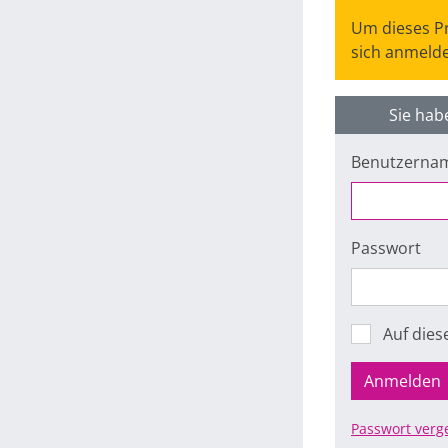
Um dieses Pr
sich anmelde
Sie hab
Benutzerna
Passwort
Auf die
Anmelden
Passwort verg