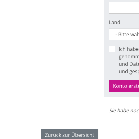
Land
Ich habe
genomme
und Date
und ges
Konto erst
Sie habe noc
Zurück zur Übersicht