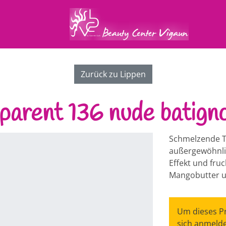
Zurück zu Lippen
parent 136 nude batigno
Schmelzende T
außergewöhnli
Effekt und fru
Mangobutter un
Um dieses Pr
sich anmelde