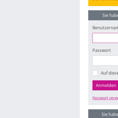
Sie hab
Benutzerna
Passwort
Auf die
Anmelden
Passwort verg
Sie habe