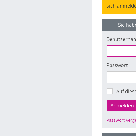
sich anmelde
Sie hab
Benutzerna
Passwort
Auf die
Anmelden
Passwort verg