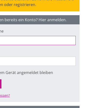
n oder registrieren.
en bereits ein Konto? Hier anmelden.
me
sem Gerät angemeldet bleiben
essen?